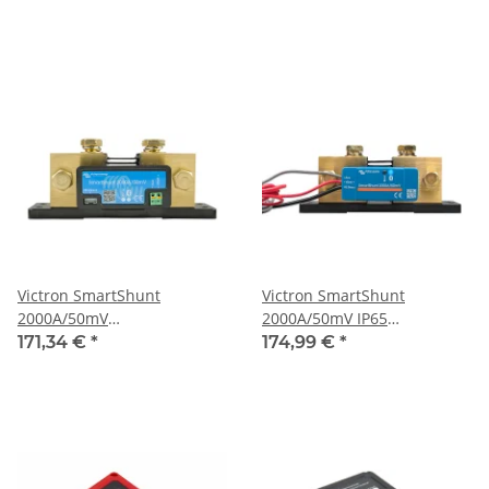
Victron SmartShunt
Victron SmartShunt
2000A/50mV
2000A/50mV IP65
Batteriewächter
Batteriewächter
171,34 €
*
174,99 €
*