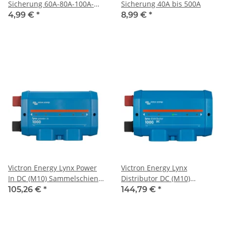
Sicherung 60A-80A-100A-
Sicherung 40A bis 500A
125A-200A-250A-300A
4,99 €
*
8,99 €
*
Victron Energy Lynx Power
Victron Energy Lynx
In DC (M10) Sammelschiene
Distributor DC (M10)
Modular
Sammelschiene Modular für
105,26 €
*
144,79 €
*
4 DC Sicherungen