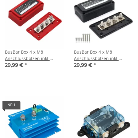
BusBar Box 4 x M8
BusBar Box 4 x M8
Anschlussbolzen inkl.
Anschlussbolzen inkl.
Abdeckung und
Abdeckung und
29,99 €
*
29,99 €
*
Befestigungsschrauben Rot
Befestigungsschrauben
schwarz
NEU