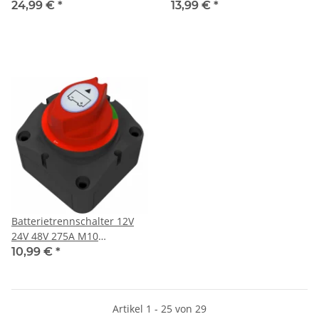
Halterung für
24,99 €
*
13,99 €
*
Ersatzsicherung
Batterietrennschalter 12V
24V 48V 275A M10
Schraubanschluss
10,99 €
*
Artikel 1 - 25 von 29