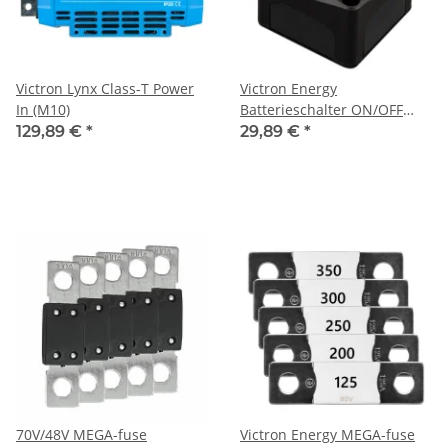
Victron Lynx Class-T Power
Victron Energy
In (M10)
Batterieschalter ON/OFF
275A
129,89 €
*
29,89 €
*
70V/48V MEGA-fuse
Victron Energy MEGA-fuse