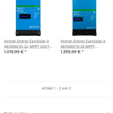
Victron Energy EasySolar-II
Victron Energy EasySolar-II
48/3000/35-32, MPPT 250/70
48/5000/70-50 MPPT
All-In-One Komplett Gerät
250/100 GX All-In-One
1.019,99 €
*
1.399,99 €
*
Komplett Gerät
Artikel 1 - 2 von 2