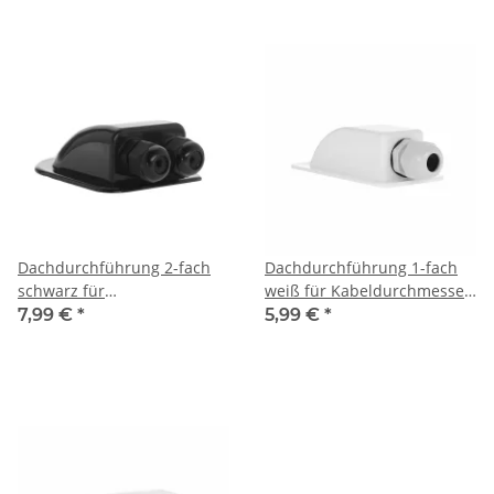
Dachdurchführung 2-fach
Dachdurchführung 1-fach
schwarz für
weiß für Kabeldurchmesser
Kabeldurchmesser 3-12mm
3-12mm
7,99 €
*
5,99 €
*