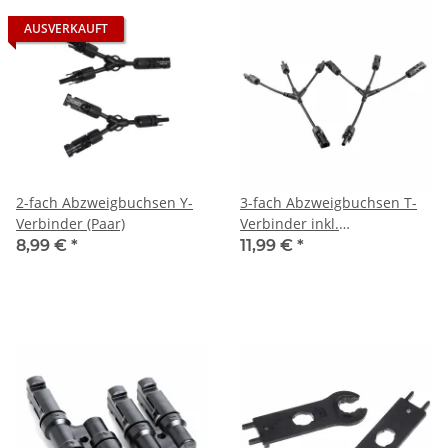
AUSVERKAUFT
2-fach Abzweigbuchsen Y-
3-fach Abzweigbuchsen T-
Verbinder (Paar)
Verbinder inkl.
Kabelverlängerung (Paar)
8,99 €
*
11,99 €
*