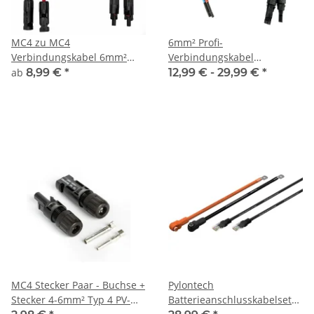
MC4 zu MC4
6mm² Profi-
Verbindungskabel 6mm²
Verbindungskabel
rot/schwarz
Solarmodul zu
ab
8,99 €
*
12,99 € -
29,99 €
*
Solarladeregler
MC4 Stecker Paar - Buchse +
Pylontech
Stecker 4-6mm² Typ 4 PV-
Batterieanschlusskabelset