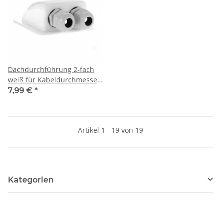
Dachdurchführung 2-fach
weiß für Kabeldurchmesser
3-12mm
7,99 €
*
Artikel 1 - 19 von 19
Kategorien