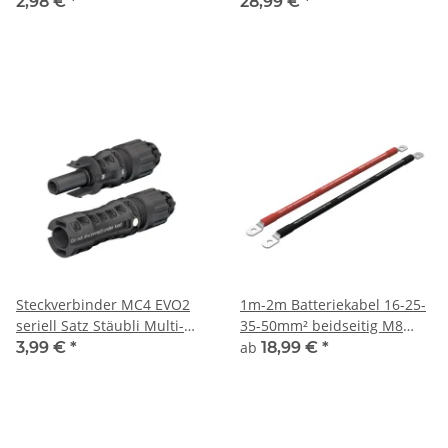
KBT4/6I
Pylontech zu Wechselrichter
2,98 €
*
28,99 €
*
2 x 2,0m 25mm² Amphenol
zu M8
Steckverbinder MC4 EVO2
1m-2m Batteriekabel 16-25-
seriell Satz Stäubli Multi-
35-50mm² beidseitig M8
Contact
Ösen
3,99 €
*
ab
18,99 €
*