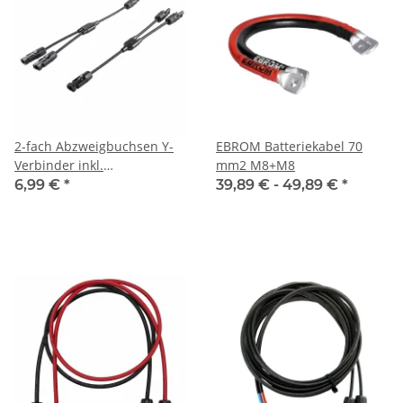
2-fach Abzweigbuchsen Y-
EBROM Batteriekabel 70
Verbinder inkl.
mm2 M8+M8
Kabelverlängerung (Paar)
6,99 €
*
39,89 € -
49,89 €
*