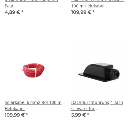
Paar
100 m Helukabel
4,89 €
*
109,99 €
*
Solarkabel 6 mm2 Rot 100 m
Dachdurchführung 1-fach
Helukabel
schwarz für
Kabeldurchmesser 3-12mm
109,99 €
*
5,99 €
*