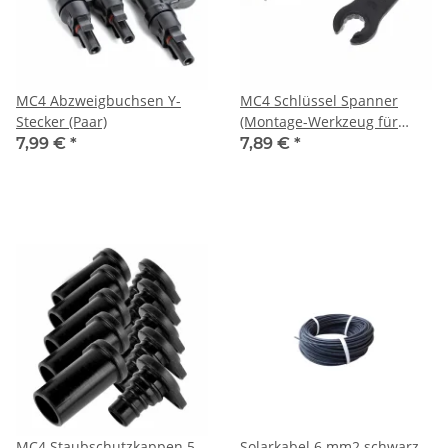
MC4 Abzweigbuchsen Y-
MC4 Schlüssel Spanner
Stecker (Paar)
(Montage-Werkzeug für
MC4-Stecker)
7,99 €
*
7,89 €
*
MC4 Staubschutzkappen 5
Solarkabel 6 mm2 schwarz