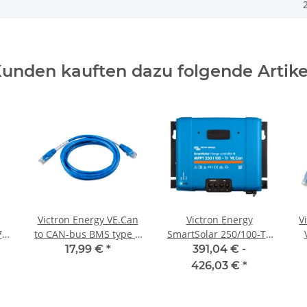
unden kauften dazu folgende Artike
Victron Energy VE.Can
Victron Energy
V
70-
to CAN-bus BMS type A
SmartSolar 250/100-TR
Cable 5 m
VE.Can MPPT 12V 24V
17,99 €
*
391,04 € -
ger
48V Solarladeregler mit
426,03 €
*
Bluetooth