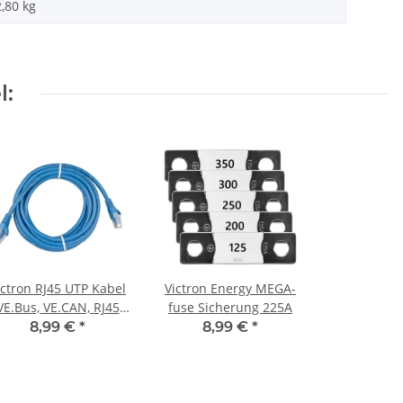
2,80
kg
l:
ictron RJ45 UTP Kabel
Victron Energy MEGA-
VE.Bus, VE.CAN, RJ45
fuse Sicherung 225A
UTP Kabel 0,9m
8,99 €
*
8,99 €
*