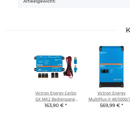
Artikelgewicht:
K
Victron Energy Cerbo
Victron Energy
GX MK2 Bedienpanel
MultiPlus-II 48/5000/
Systemüberwachung
50 48V Batterie
163,90 €
*
569,99 €
*
Kommunikationszentrale
Wechselrichter Lade