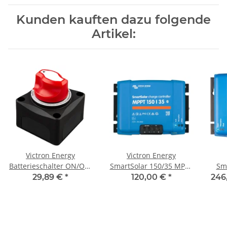
Kunden kauften dazu folgende
Artikel:
Victron Energy
Victron Energy
Batterieschalter ON/OFF
SmartSolar 150/35 MPPT
Sma
275A
12V 24V 48V
M
29,89 €
*
120,00 €
*
246
Solarladeregler mit
So
Bluetooth