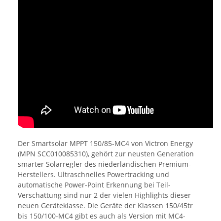
Der Smartsolar MPPT 150/85-MC4 von Victron Energy
(MPN SCC010085310), gehört zur neusten Generation
smarter Solarregler des niederländischen Premium-
Herstellers. Ultraschnelles Powertracking und
automatische Power-Point Erkennung bei Teil-
Verschattung sind nur 2 der vielen Highlights dieser
neuen Geräteklasse. Die Geräte der Klassen 150/45tr
bis 150/100-MC4 gibt es auch als Version mit MC4-