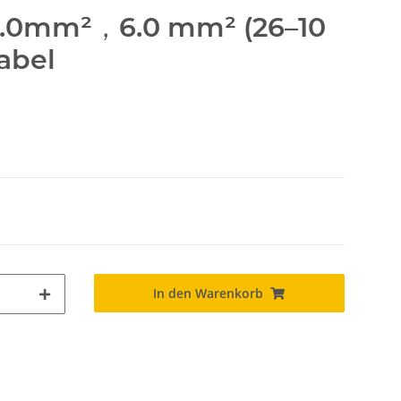
4.0mm²，6.0 mm² (26–10
abel
In den Warenkorb