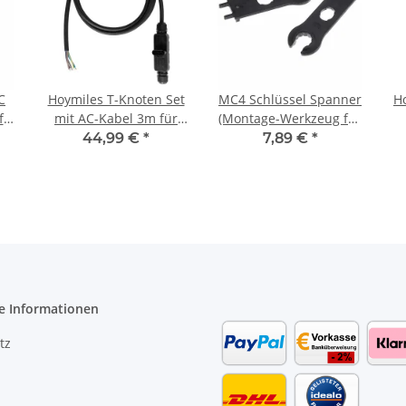
C
Hoymiles T-Knoten Set
MC4 Schlüssel Spanner
H
fe
mit AC-Kabel 3m für
(Montage-Werkzeug für
HMT-Inverter
MC4-Stecker)
44,99 €
*
7,89 €
*
e Informationen
tz