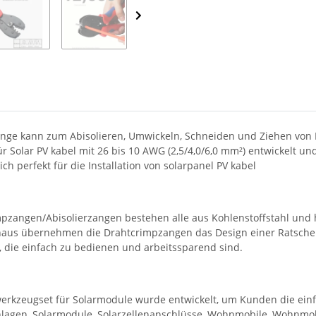
ange kann zum Abisolieren, Umwickeln, Schneiden und Ziehen von
 Solar PV kabel mit 26 bis 10 AWG (2,5/4,0/6,0 mm²) entwickelt un
h perfekt für die Installation von solarpanel PV kabel
pzangen/Abisolierzangen bestehen alle aus Kohlenstoffstahl und 
 hinaus übernehmen die Drahtcrimpzangen das Design einer Ratsch
 die einfach zu bedienen und arbeitssparend sind.
erkzeugset für Solarmodule wurde entwickelt, um Kunden die einf
anlagen, Solarmodule, Solarzellenanschlüsse, Wohnmobile, Wohnm