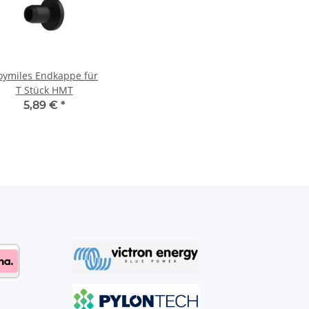
oymiles Endkappe für
T Stück HMT
5,89 €
*