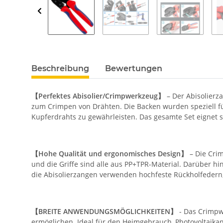
Beschreibung
Bewertungen
【Perfektes Abisolier/Crimpwerkzeug】
– Der Abisolierz
zum Crimpen von Drähten. Die Backen wurden speziell für
Kupferdrahts zu gewährleisten. Das gesamte Set eignet sic
【Hohe Qualität und ergonomisches Design】
– Die Crim
und die Griffe sind alle aus PP+TPR-Material. Darüber
die Abisolierzangen verwenden hochfeste Rückholfedern,
【BREITE ANWENDUNGSMÖGLICHKEITEN】
- Das Crimpw
ermöglichen. Ideal für den Heimgebrauch, Photovoltaik