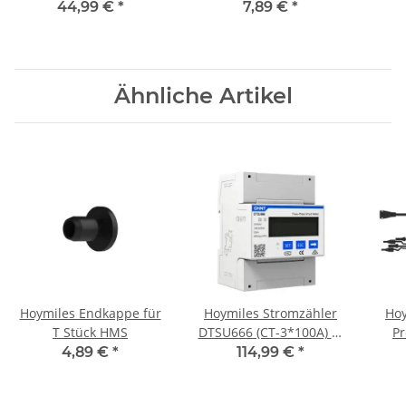
HMT-Inverter
Knoten
44,99 €
*
7,89 €
*
Ähnliche Artikel
Hoymiles Endkappe für
Hoymiles Stromzähler
Hoy
T Stück HMS
DTSU666 (CT-3*100A) 3-
P
phasig
Mi
4,89 €
*
114,99 €
*