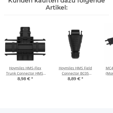
Kunden kauften dazu folgende
Artikel:
Hoymiles HMS-Flex
Hoymiles HMS Field
MC4
Trunk Connector HMS-
Connector BC05
(Mo
Flex
Verbinder für HMS
8,98 €
*
8,89 €
*