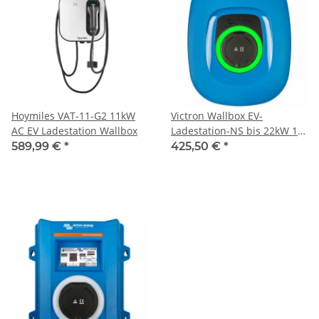
Hoymiles VAT-11-G2 11kW
Victron Wallbox EV-
AC EV Ladestation Wallbox
Ladestation-NS bis 22kW 1-
und 3-phasig Elektroauto
589,99 €
*
425,50 €
*